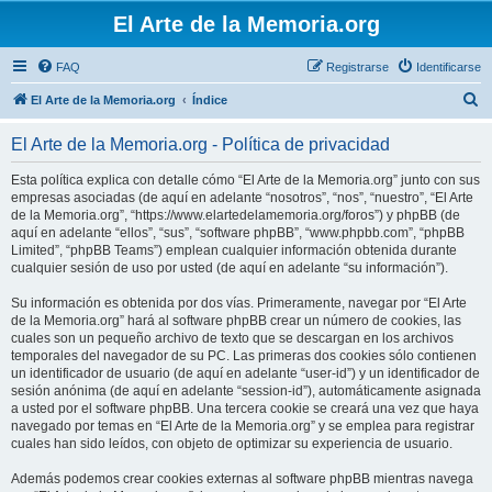
El Arte de la Memoria.org
FAQ
Registrarse
Identificarse
B
El Arte de la Memoria.org
Índice
u
El Arte de la Memoria.org - Política de privacidad
s
c
Esta política explica con detalle cómo “El Arte de la Memoria.org” junto con sus
empresas asociadas (de aquí en adelante “nosotros”, “nos”, “nuestro”, “El Arte
a
de la Memoria.org”, “https://www.elartedelamemoria.org/foros”) y phpBB (de
r
aquí en adelante “ellos”, “sus”, “software phpBB”, “www.phpbb.com”, “phpBB
Limited”, “phpBB Teams”) emplean cualquier información obtenida durante
cualquier sesión de uso por usted (de aquí en adelante “su información”).
Su información es obtenida por dos vías. Primeramente, navegar por “El Arte
de la Memoria.org” hará al software phpBB crear un número de cookies, las
cuales son un pequeño archivo de texto que se descargan en los archivos
temporales del navegador de su PC. Las primeras dos cookies sólo contienen
un identificador de usuario (de aquí en adelante “user-id”) y un identificador de
sesión anónima (de aquí en adelante “session-id”), automáticamente asignada
a usted por el software phpBB. Una tercera cookie se creará una vez que haya
navegado por temas en “El Arte de la Memoria.org” y se emplea para registrar
cuales han sido leídos, con objeto de optimizar su experiencia de usuario.
Además podemos crear cookies externas al software phpBB mientras navega