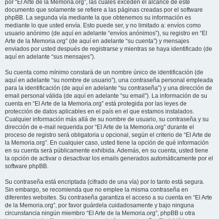
por “El Arte de la Memoria.org”, las cuales exceden el alcance de este
documento que solamente se refiere a las páginas creadas por el software
phpBB. La segunda vía mediante la que obtenemos su información es
mediante lo que usted envía. Esto puede ser, y no limitado a: envíos como
usuario anónimo (de aquí en adelante “envíos anónimos”), su registro en “El
Arte de la Memoria.org” (de aquí en adelante “su cuenta”) y mensajes
enviados por usted después de registrarse y mientras se haya identificado (de
aquí en adelante “sus mensajes”).
Su cuenta como mínimo constará de un nombre único de identificación (de
aquí en adelante “su nombre de usuario”), una contraseña personal empleada
para la identificación (de aquí en adelante “su contraseña”) y una dirección de
email personal válida (de aquí en adelante “su email”). La información de su
cuenta en “El Arte de la Memoria.org” está protegida por las leyes de
protección de datos aplicables en el país en el que estamos instalados.
Cualquier información más allá de su nombre de usuario, su contraseña y su
dirección de e-mail requerida por “El Arte de la Memoria.org” durante el
proceso de registro será obligatoria u opcional, según el criterio de “El Arte de
la Memoria.org”. En cualquier caso, usted tiene la opción de qué información
en su cuenta será públicamente exhibida. Además, en su cuenta, usted tiene
la opción de activar o desactivar los emails generados automáticamente por el
software phpBB.
Su contraseña está encriptada (cifrado de una vía) por lo tanto está segura.
Sin embargo, se recomienda que no emplee la misma contraseña en
diferentes websites. Su contraseña garantiza el acceso a su cuenta en “El Arte
de la Memoria.org”, por favor guárdela cuidadosamente y bajo ninguna
circunstancia ningún miembro “El Arte de la Memoria.org”, phpBB u otra