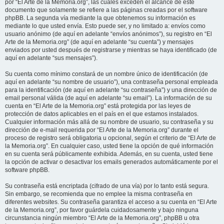
por “El Arte de la Memoria.org”, las cuales exceden el alcance de este
documento que solamente se refiere a las páginas creadas por el software
phpBB. La segunda vía mediante la que obtenemos su información es
mediante lo que usted envía. Esto puede ser, y no limitado a: envíos como
usuario anónimo (de aquí en adelante “envíos anónimos”), su registro en “El
Arte de la Memoria.org” (de aquí en adelante “su cuenta”) y mensajes
enviados por usted después de registrarse y mientras se haya identificado (de
aquí en adelante “sus mensajes”).
Su cuenta como mínimo constará de un nombre único de identificación (de
aquí en adelante “su nombre de usuario”), una contraseña personal empleada
para la identificación (de aquí en adelante “su contraseña”) y una dirección de
email personal válida (de aquí en adelante “su email”). La información de su
cuenta en “El Arte de la Memoria.org” está protegida por las leyes de
protección de datos aplicables en el país en el que estamos instalados.
Cualquier información más allá de su nombre de usuario, su contraseña y su
dirección de e-mail requerida por “El Arte de la Memoria.org” durante el
proceso de registro será obligatoria u opcional, según el criterio de “El Arte de
la Memoria.org”. En cualquier caso, usted tiene la opción de qué información
en su cuenta será públicamente exhibida. Además, en su cuenta, usted tiene
la opción de activar o desactivar los emails generados automáticamente por el
software phpBB.
Su contraseña está encriptada (cifrado de una vía) por lo tanto está segura.
Sin embargo, se recomienda que no emplee la misma contraseña en
diferentes websites. Su contraseña garantiza el acceso a su cuenta en “El Arte
de la Memoria.org”, por favor guárdela cuidadosamente y bajo ninguna
circunstancia ningún miembro “El Arte de la Memoria.org”, phpBB u otra