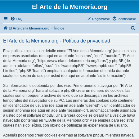
El Arte de la Memoria.org
FAQ
Registrarse
Identificarse
B
El Arte de la Memoria.org
Índice
u
El Arte de la Memoria.org - Política de privacidad
s
c
Esta política explica con detalle cómo “El Arte de la Memoria.org” junto con sus
empresas asociadas (de aquí en adelante “nosotros”, “nos”, “nuestro”, “El Arte
a
de la Memoria.org”, “https://www.elartedelamemoria.org/foros”) y phpBB (de
r
aquí en adelante “ellos”, “sus”, “software phpBB”, “www.phpbb.com”, “phpBB
Limited”, “phpBB Teams”) emplean cualquier información obtenida durante
cualquier sesión de uso por usted (de aquí en adelante “su información”).
Su información es obtenida por dos vías. Primeramente, navegar por “El Arte
de la Memoria.org” hará al software phpBB crear un número de cookies, las
cuales son un pequeño archivo de texto que se descargan en los archivos
temporales del navegador de su PC. Las primeras dos cookies sólo contienen
un identificador de usuario (de aquí en adelante “user-id”) y un identificador de
sesión anónima (de aquí en adelante “session-id”), automáticamente asignada
a usted por el software phpBB. Una tercera cookie se creará una vez que haya
navegado por temas en “El Arte de la Memoria.org” y se emplea para registrar
cuales han sido leídos, con objeto de optimizar su experiencia de usuario.
Además podemos crear cookies externas al software phpBB mientras navega