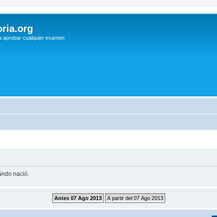
ria.org
a aprobar cualquier examen
uándo nació.