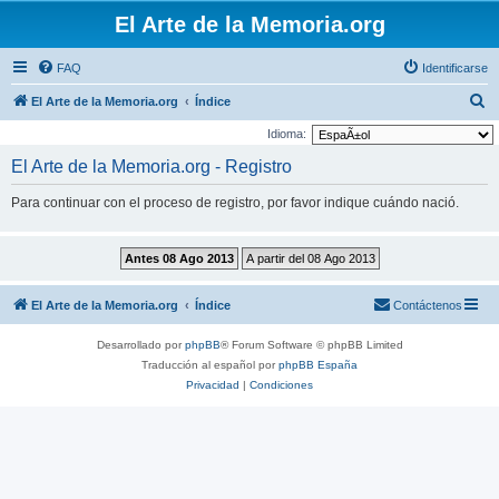
El Arte de la Memoria.org
FAQ
Identificarse
B
El Arte de la Memoria.org
Índice
u
Idioma:
s
El Arte de la Memoria.org - Registro
c
Para continuar con el proceso de registro, por favor indique cuándo nació.
a
r
El Arte de la Memoria.org
Índice
Contáctenos
Desarrollado por
phpBB
® Forum Software © phpBB Limited
Traducción al español por
phpBB España
Privacidad
|
Condiciones