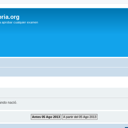
ria.org
a aprobar cualquier examen
uándo nació.