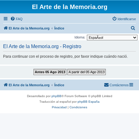
El Arte de la Memoria.org
FAQ
Identificarse
B
El Arte de la Memoria.org
Índice
u
Idioma:
s
El Arte de la Memoria.org - Registro
c
Para continuar con el proceso de registro, por favor indique cuándo nació.
a
r
El Arte de la Memoria.org
Índice
Contáctenos
Desarrollado por
phpBB
® Forum Software © phpBB Limited
Traducción al español por
phpBB España
Privacidad
|
Condiciones