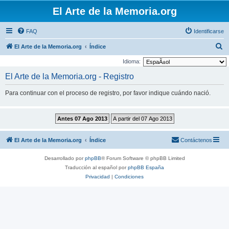
El Arte de la Memoria.org
FAQ
Identificarse
B
El Arte de la Memoria.org
Índice
u
Idioma:
s
El Arte de la Memoria.org - Registro
c
Para continuar con el proceso de registro, por favor indique cuándo nació.
a
r
El Arte de la Memoria.org
Índice
Contáctenos
Desarrollado por
phpBB
® Forum Software © phpBB Limited
Traducción al español por
phpBB España
Privacidad
|
Condiciones