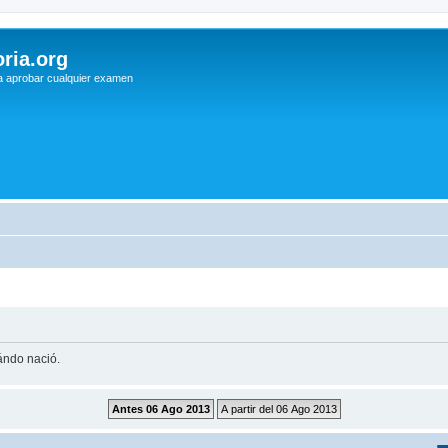
ria.org
a aprobar cualquier examen
uándo nació.