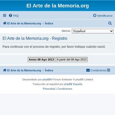
El Arte de la Memoria.org
FAQ
Identificarse
B
El Arte de la Memoria.org
Índice
u
Idioma:
s
El Arte de la Memoria.org - Registro
c
Para continuar con el proceso de registro, por favor indique cuándo nació.
a
r
El Arte de la Memoria.org
Índice
Contáctenos
Desarrollado por
phpBB
® Forum Software © phpBB Limited
Traducción al español por
phpBB España
Privacidad
|
Condiciones