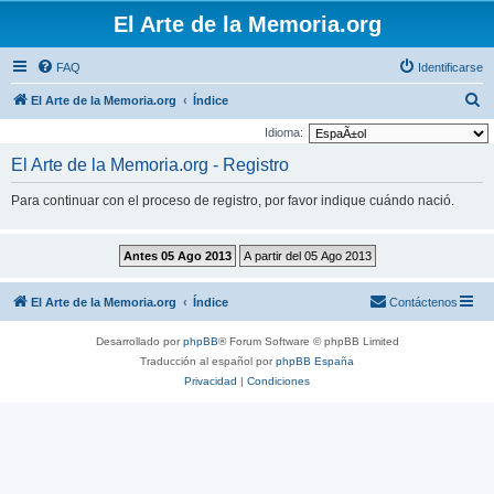
El Arte de la Memoria.org
FAQ
Identificarse
B
El Arte de la Memoria.org
Índice
u
Idioma:
s
El Arte de la Memoria.org - Registro
c
Para continuar con el proceso de registro, por favor indique cuándo nació.
a
r
El Arte de la Memoria.org
Índice
Contáctenos
Desarrollado por
phpBB
® Forum Software © phpBB Limited
Traducción al español por
phpBB España
Privacidad
|
Condiciones