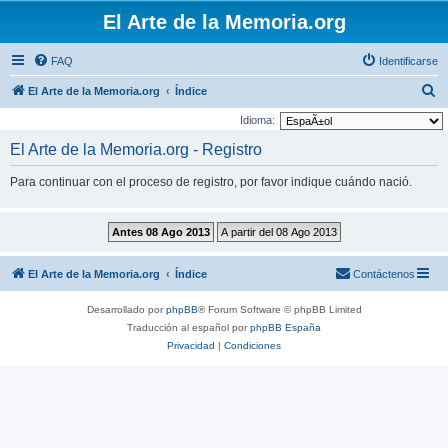
El Arte de la Memoria.org
FAQ
Identificarse
B
El Arte de la Memoria.org
Índice
u
Idioma:
s
El Arte de la Memoria.org - Registro
c
Para continuar con el proceso de registro, por favor indique cuándo nació.
a
r
El Arte de la Memoria.org
Índice
Contáctenos
Desarrollado por
phpBB
® Forum Software © phpBB Limited
Traducción al español por
phpBB España
Privacidad
|
Condiciones