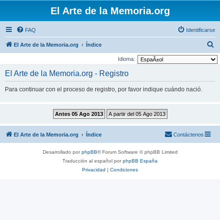
El Arte de la Memoria.org
FAQ
Identificarse
B
El Arte de la Memoria.org
Índice
u
Idioma:
s
El Arte de la Memoria.org - Registro
c
Para continuar con el proceso de registro, por favor indique cuándo nació.
a
r
El Arte de la Memoria.org
Índice
Contáctenos
Desarrollado por
phpBB
® Forum Software © phpBB Limited
Traducción al español por
phpBB España
Privacidad
|
Condiciones