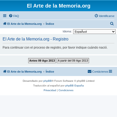
El Arte de la Memoria.org
FAQ
Identificarse
B
El Arte de la Memoria.org
Índice
u
Idioma:
s
El Arte de la Memoria.org - Registro
c
Para continuar con el proceso de registro, por favor indique cuándo nació.
a
r
El Arte de la Memoria.org
Índice
Contáctenos
Desarrollado por
phpBB
® Forum Software © phpBB Limited
Traducción al español por
phpBB España
Privacidad
|
Condiciones