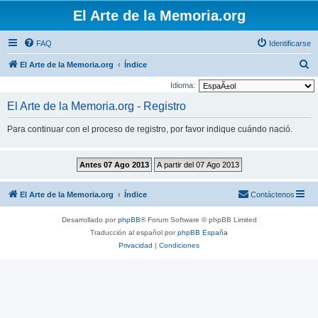
El Arte de la Memoria.org
FAQ
Identificarse
B
El Arte de la Memoria.org
Índice
u
Idioma:
s
El Arte de la Memoria.org - Registro
c
Para continuar con el proceso de registro, por favor indique cuándo nació.
a
r
El Arte de la Memoria.org
Índice
Contáctenos
Desarrollado por
phpBB
® Forum Software © phpBB Limited
Traducción al español por
phpBB España
Privacidad
|
Condiciones