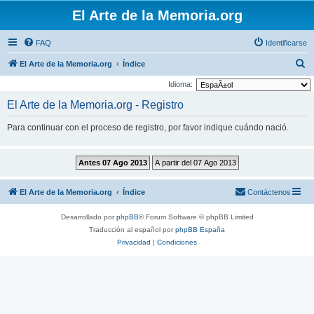
El Arte de la Memoria.org
FAQ
Identificarse
B
El Arte de la Memoria.org
Índice
u
Idioma:
s
El Arte de la Memoria.org - Registro
c
Para continuar con el proceso de registro, por favor indique cuándo nació.
a
r
El Arte de la Memoria.org
Índice
Contáctenos
Desarrollado por
phpBB
® Forum Software © phpBB Limited
Traducción al español por
phpBB España
Privacidad
|
Condiciones