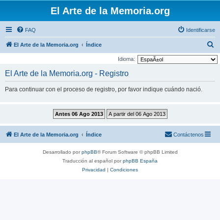
El Arte de la Memoria.org
FAQ
Identificarse
B
El Arte de la Memoria.org
Índice
u
Idioma:
s
El Arte de la Memoria.org - Registro
c
Para continuar con el proceso de registro, por favor indique cuándo nació.
a
r
El Arte de la Memoria.org
Índice
Contáctenos
Desarrollado por
phpBB
® Forum Software © phpBB Limited
Traducción al español por
phpBB España
Privacidad
|
Condiciones