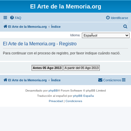
El Arte de la Memoria.org
FAQ
Identificarse
B
El Arte de la Memoria.org
Índice
u
Idioma:
s
El Arte de la Memoria.org - Registro
c
Para continuar con el proceso de registro, por favor indique cuándo nació.
a
r
El Arte de la Memoria.org
Índice
Contáctenos
Desarrollado por
phpBB
® Forum Software © phpBB Limited
Traducción al español por
phpBB España
Privacidad
|
Condiciones