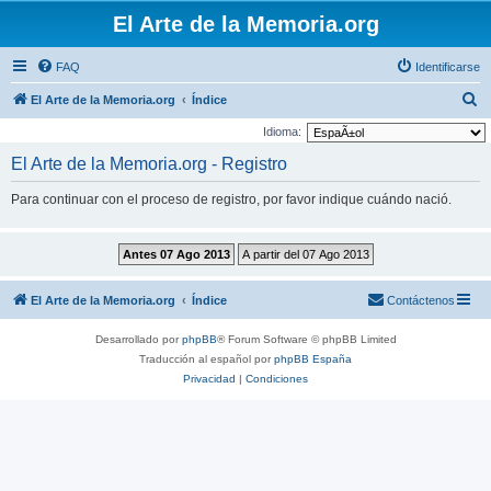
El Arte de la Memoria.org
FAQ
Identificarse
B
El Arte de la Memoria.org
Índice
u
Idioma:
s
El Arte de la Memoria.org - Registro
c
Para continuar con el proceso de registro, por favor indique cuándo nació.
a
r
El Arte de la Memoria.org
Índice
Contáctenos
Desarrollado por
phpBB
® Forum Software © phpBB Limited
Traducción al español por
phpBB España
Privacidad
|
Condiciones