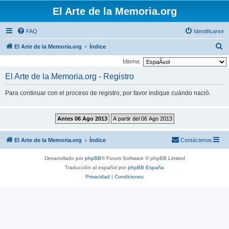
El Arte de la Memoria.org
FAQ
Identificarse
B
El Arte de la Memoria.org
Índice
u
Idioma:
s
El Arte de la Memoria.org - Registro
c
Para continuar con el proceso de registro, por favor indique cuándo nació.
a
r
El Arte de la Memoria.org
Índice
Contáctenos
Desarrollado por
phpBB
® Forum Software © phpBB Limited
Traducción al español por
phpBB España
Privacidad
|
Condiciones