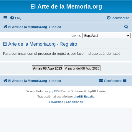
El Arte de la Memoria.org
FAQ
Identificarse
B
El Arte de la Memoria.org
Índice
u
Idioma:
s
El Arte de la Memoria.org - Registro
c
Para continuar con el proceso de registro, por favor indique cuándo nació.
a
r
El Arte de la Memoria.org
Índice
Contáctenos
Desarrollado por
phpBB
® Forum Software © phpBB Limited
Traducción al español por
phpBB España
Privacidad
|
Condiciones