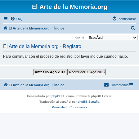
El Arte de la Memoria.org
FAQ
Identificarse
B
El Arte de la Memoria.org
Índice
u
Idioma:
s
El Arte de la Memoria.org - Registro
c
Para continuar con el proceso de registro, por favor indique cuándo nació.
a
r
El Arte de la Memoria.org
Índice
Contáctenos
Desarrollado por
phpBB
® Forum Software © phpBB Limited
Traducción al español por
phpBB España
Privacidad
|
Condiciones