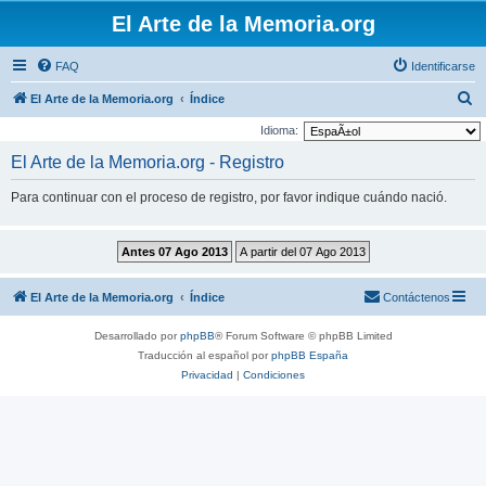
El Arte de la Memoria.org
FAQ
Identificarse
B
El Arte de la Memoria.org
Índice
u
Idioma:
s
El Arte de la Memoria.org - Registro
c
Para continuar con el proceso de registro, por favor indique cuándo nació.
a
r
El Arte de la Memoria.org
Índice
Contáctenos
Desarrollado por
phpBB
® Forum Software © phpBB Limited
Traducción al español por
phpBB España
Privacidad
|
Condiciones