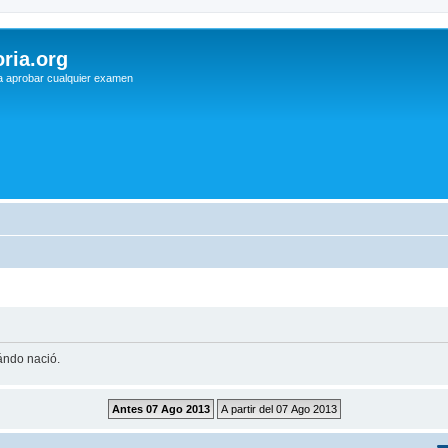
ria.org
a aprobar cualquier examen
uándo nació.