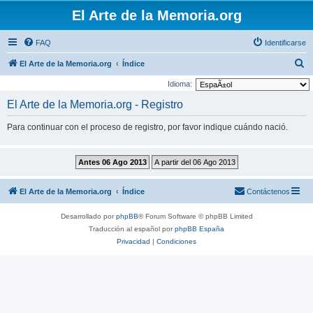
El Arte de la Memoria.org
FAQ
Identificarse
B
El Arte de la Memoria.org
Índice
u
Idioma:
s
El Arte de la Memoria.org - Registro
c
Para continuar con el proceso de registro, por favor indique cuándo nació.
a
r
El Arte de la Memoria.org
Índice
Contáctenos
Desarrollado por
phpBB
® Forum Software © phpBB Limited
Traducción al español por
phpBB España
Privacidad
|
Condiciones