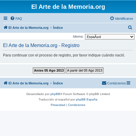
El Arte de la Memoria.org
FAQ
Identificarse
B
El Arte de la Memoria.org
Índice
u
Idioma:
s
El Arte de la Memoria.org - Registro
c
Para continuar con el proceso de registro, por favor indique cuándo nació.
a
r
El Arte de la Memoria.org
Índice
Contáctenos
Desarrollado por
phpBB
® Forum Software © phpBB Limited
Traducción al español por
phpBB España
Privacidad
|
Condiciones