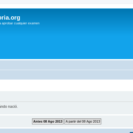
ria.org
a aprobar cualquier examen
uándo nació.