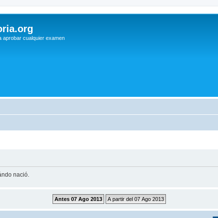
ria.org
a aprobar cualquier examen
uándo nació.