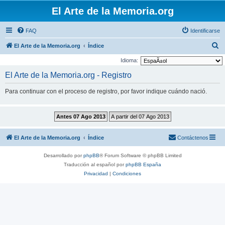
El Arte de la Memoria.org
FAQ
Identificarse
B
El Arte de la Memoria.org
Índice
u
Idioma:
s
El Arte de la Memoria.org - Registro
c
Para continuar con el proceso de registro, por favor indique cuándo nació.
a
r
El Arte de la Memoria.org
Índice
Contáctenos
Desarrollado por
phpBB
® Forum Software © phpBB Limited
Traducción al español por
phpBB España
Privacidad
|
Condiciones