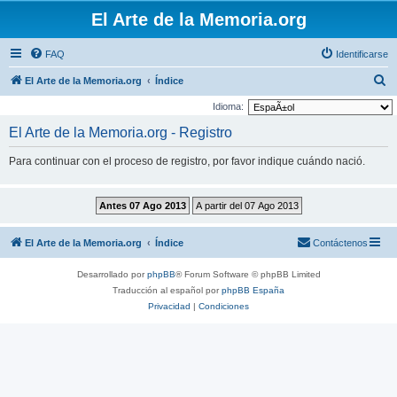
El Arte de la Memoria.org
FAQ
Identificarse
B
El Arte de la Memoria.org
Índice
u
Idioma:
s
El Arte de la Memoria.org - Registro
c
Para continuar con el proceso de registro, por favor indique cuándo nació.
a
r
El Arte de la Memoria.org
Índice
Contáctenos
Desarrollado por
phpBB
® Forum Software © phpBB Limited
Traducción al español por
phpBB España
Privacidad
|
Condiciones