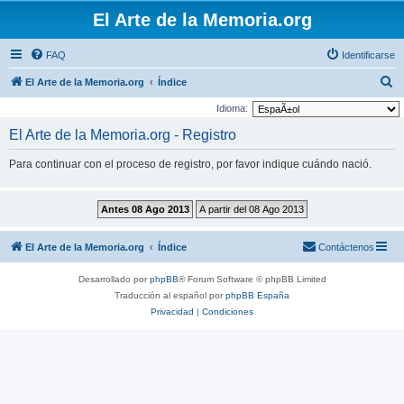
El Arte de la Memoria.org
FAQ
Identificarse
B
El Arte de la Memoria.org
Índice
u
Idioma:
s
El Arte de la Memoria.org - Registro
c
Para continuar con el proceso de registro, por favor indique cuándo nació.
a
r
El Arte de la Memoria.org
Índice
Contáctenos
Desarrollado por
phpBB
® Forum Software © phpBB Limited
Traducción al español por
phpBB España
Privacidad
|
Condiciones