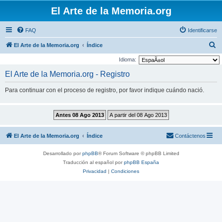
El Arte de la Memoria.org
FAQ
Identificarse
B
El Arte de la Memoria.org
Índice
u
Idioma:
s
El Arte de la Memoria.org - Registro
c
Para continuar con el proceso de registro, por favor indique cuándo nació.
a
r
El Arte de la Memoria.org
Índice
Contáctenos
Desarrollado por
phpBB
® Forum Software © phpBB Limited
Traducción al español por
phpBB España
Privacidad
|
Condiciones