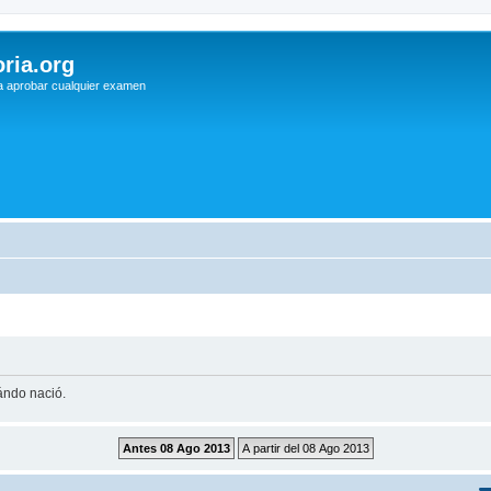
ria.org
a aprobar cualquier examen
uándo nació.