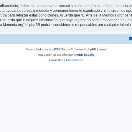
ifamatorio, indecente, amenazante, sexual o cualquier otro material que pueda viola
o provocará que sea inmediata y permanentemente expulsado y, si lo creemos oport
uda para reforzar estas condiciones. Acuerda que “El Arte de la Memoria.org” tiene
 acuerda que cualquier información que haya ingresado será almacenada en una 
de la Memoria.org” ni phpBB podrán considerarse responsables por cualquier intent
Desarrollado por
phpBB
® Forum Software © phpBB Limited
Traducción al español por
phpBB España
Privacidad
|
Condiciones