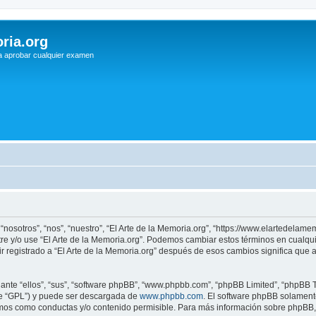
ria.org
a aprobar cualquier examen
 “nosotros”, “nos”, “nuestro”, “El Arte de la Memoria.org”, “https://www.elartedelam
istre y/o use “El Arte de la Memoria.org”. Podemos cambiar estos términos en cualq
r registrado a “El Arte de la Memoria.org” después de esos cambios significa que
nte “ellos”, “sus”, “software phpBB”, “www.phpbb.com”, “phpBB Limited”, “phpBB Te
te “GPL”) y puede ser descargada de
www.phpbb.com
. El software phpBB solamente
os como conductas y/o contenido permisible. Para más información sobre phpBB, p