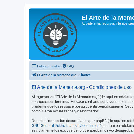
El Arte de la Memo
Accede a tus recursos internos par
Enlaces rápidos
FAQ
El Arte de la Memoria.org
Índice
El Arte de la Memoria.org - Condiciones de uso
Al ingresar en “El Arte de la Memoria.org” (de aquí en adelante
los siguientes términos. En caso contrario por favor no se reg
prudente que los revisase por su cuenta periódicamente. Segui
como fueron actualizados y/o reformados.
Nuestros foros están desarrollados por phpBB (de aquí en adela
GNU General Public License v2 en Ingles
” (de aquí en adelan
estrictamente los excluye de lo que aprobamos y/o desaprobam