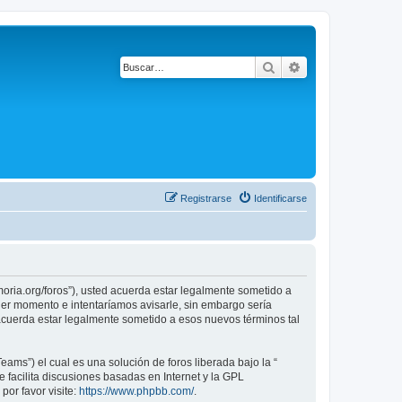
Buscar
Búsqueda avanza
Registrarse
Identificarse
emoria.org/foros”), usted acuerda estar legalmente sometido a
uier momento e intentaríamos avisarle, sin embargo sería
 acuerda estar legalmente sometido a esos nuevos términos tal
ams”) el cual es una solución de foros liberada bajo la “
 facilita discusiones basadas en Internet y la GPL
or favor visite:
https://www.phpbb.com/
.