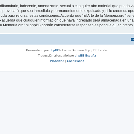
ifamatorio, indecente, amenazante, sexual o cualquier otro material que pueda viola
o provocará que sea inmediata y permanentemente expulsado y, si lo creemos oport
uda para reforzar estas condiciones. Acuerda que “El Arte de la Memoria.org” tiene
 acuerda que cualquier información que haya ingresado será almacenada en una 
de la Memoria.org” ni phpBB podrán considerarse responsables por cualquier intent
Desarrollado por
phpBB
® Forum Software © phpBB Limited
Traducción al español por
phpBB España
Privacidad
|
Condiciones