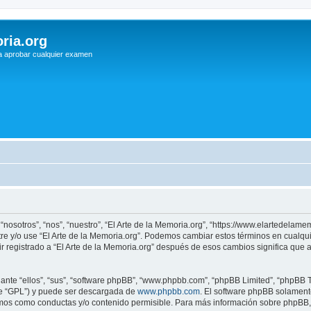
ria.org
a aprobar cualquier examen
 “nosotros”, “nos”, “nuestro”, “El Arte de la Memoria.org”, “https://www.elartedelam
istre y/o use “El Arte de la Memoria.org”. Podemos cambiar estos términos en cualq
r registrado a “El Arte de la Memoria.org” después de esos cambios significa que
nte “ellos”, “sus”, “software phpBB”, “www.phpbb.com”, “phpBB Limited”, “phpBB Te
te “GPL”) y puede ser descargada de
www.phpbb.com
. El software phpBB solamente
os como conductas y/o contenido permisible. Para más información sobre phpBB, p