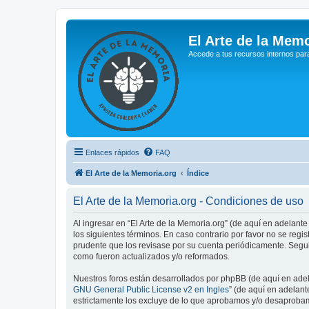
El Arte de la Memo
Accede a tus recursos internos par
Enlaces rápidos
FAQ
El Arte de la Memoria.org
Índice
El Arte de la Memoria.org - Condiciones de uso
Al ingresar en “El Arte de la Memoria.org” (de aquí en adelante
los siguientes términos. En caso contrario por favor no se reg
prudente que los revisase por su cuenta periódicamente. Segui
como fueron actualizados y/o reformados.
Nuestros foros están desarrollados por phpBB (de aquí en adela
GNU General Public License v2 en Ingles
” (de aquí en adelan
estrictamente los excluye de lo que aprobamos y/o desaprobam