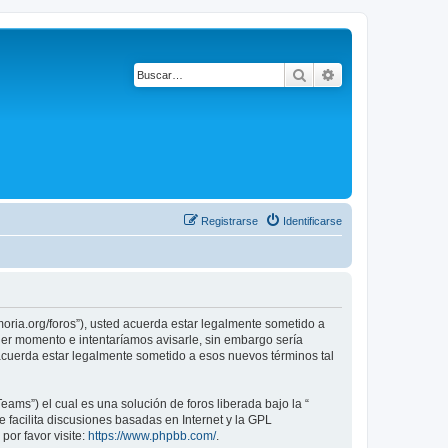
Buscar
Búsqueda avanza
Registrarse
Identificarse
emoria.org/foros”), usted acuerda estar legalmente sometido a
uier momento e intentaríamos avisarle, sin embargo sería
 acuerda estar legalmente sometido a esos nuevos términos tal
ams”) el cual es una solución de foros liberada bajo la “
 facilita discusiones basadas en Internet y la GPL
or favor visite:
https://www.phpbb.com/
.