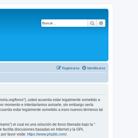
Buscar
Búsqueda avanza
Registrarse
Identificarse
emoria.org/foros”), usted acuerda estar legalmente sometido a
uier momento e intentaríamos avisarle, sin embargo sería
 acuerda estar legalmente sometido a esos nuevos términos tal
ams”) el cual es una solución de foros liberada bajo la “
 facilita discusiones basadas en Internet y la GPL
or favor visite:
https://www.phpbb.com/
.