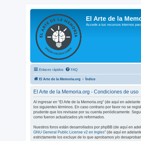
El Arte de la Memo
Accede a tus recursos internos par
Enlaces rápidos
FAQ
El Arte de la Memoria.org
Índice
El Arte de la Memoria.org - Condiciones de uso
Al ingresar en “El Arte de la Memoria.org” (de aquí en adelante
los siguientes términos. En caso contrario por favor no se reg
prudente que los revisase por su cuenta periódicamente. Segui
como fueron actualizados y/o reformados.
Nuestros foros están desarrollados por phpBB (de aquí en adela
GNU General Public License v2 en Ingles
” (de aquí en adelan
estrictamente los excluye de lo que aprobamos y/o desaprobam