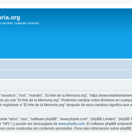
ria.org
a aprobar cualquier examen
 “nosotros”, “nos”, “nuestro”, “El Arte de la Memoria.org”, “https://www.elartedelam
istre y/o use “El Arte de la Memoria.org”. Podemos cambiar estos términos en cualq
r registrado a “El Arte de la Memoria.org” después de esos cambios significa que
nte “ellos”, “sus”, “software phpBB”, “www.phpbb.com”, “phpBB Limited”, “phpBB Te
te “GPL”) y puede ser descargada de
www.phpbb.com
. El software phpBB solamente
os como conductas y/o contenido permisible. Para más información sobre phpBB, p