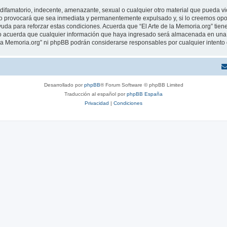
ifamatorio, indecente, amenazante, sexual o cualquier otro material que pueda viola
o provocará que sea inmediata y permanentemente expulsado y, si lo creemos oport
uda para reforzar estas condiciones. Acuerda que “El Arte de la Memoria.org” tiene
 acuerda que cualquier información que haya ingresado será almacenada en una 
de la Memoria.org” ni phpBB podrán considerarse responsables por cualquier intent
Desarrollado por
phpBB
® Forum Software © phpBB Limited
Traducción al español por
phpBB España
Privacidad
|
Condiciones