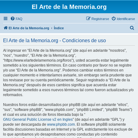
El Arte de la Memoria.org
FAQ
Registrarse
Identificarse
B
El Arte de la Memoria.org
Índice
u
El Arte de la Memoria.org - Condiciones de uso
s
c
Al ingresar en “El Arte de la Memoria.org” (de aquí en adelante “nosotros”,
“nos”, “nuestro”, “El Arte de la Memoria.org”,
a
“https://www.elartedelamemoria.org/foros”), usted acuerda estar legalmente
r
sometido a los siguientes términos. En caso contrario por favor no se registre
y/o use “El Arte de la Memoria.org”. Podemos cambiar estos términos en
cualquier momento e intentaríamos avisarle, sin embargo sería prudente que
los revisase por su cuenta periódicamente. Seguir registrado a “El Arte de la
Memoria.org” después de esos cambios significa que acuerda estar
legalmente sometido a esos nuevos términos tal como fueron actualizados y/o
reformados.
Nuestros foros están desarrollados por phpBB (de aquí en adelante “ellos”,
“sus”, “software phpBB”, “www.phpbb.com”, “phpBB Limited”, “phpBB Teams”)
el cual es una solución de foros liberada bajo la “
GNU General Public License v2 en Ingles
” (de aquí en adelante “GPL”) y
puede ser descargada de
www.phpbb.com
. El software phpBB solamente
facilita discusiones basadas en Internet y la GPL estrictamente los excluye de
lo que aprobamos y/o desaprobamos como conductas y/o contenido