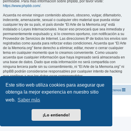
permisible. Para más información sobre phpBB, por favor visite:
https://www.phpbb.com/
.
Acuerda no enviar ningun contenido abusivo, obsceno, vulgar, difamatorio,
indecente, amenazante, sexual o cualquier otro material que pueda violar
cualquier ley de su país, el país donde “El Arte de la Memoria.org” está
instalado o Leyes Internacionales. Hacer eso provocará que sea inmediata y
permanentemente expulsado y, si lo creemos oportuno, con notificación a su
Proveedor de Servicios de Internet. Las direcciones IP de todos los envíos son
registradas como ayuda para reforzar estas condiciones. Acuerda que “El Arte
de la Memoria.org” tiene derecho a eliminar, editar, mover o cerrar cualquier
tema en cualquier momento que lo creamos conveniente. Como usuario
acuerda que cualquier información que haya ingresado será almacenada en
una base de datos. Dado que esta información no será compartida con
ninguna tercera parte sin su consentimiento, ni “El Arte de la Memoria.org” ni
phpBB podrán considerarse responsables por cualquier intento de hacking
que conlleve a que los datos sean comprometidos.
Este sitio web utiliza cookies para asegurar que
El Arte de la Memoria.org
Índice
Contáctenos
obtenga la mejor experiencia en nuestro sitio
web.
Saber más
Desarrollado por
phpBB
® Forum Software © phpBB Limited
Traducción al español por
phpBB España
Privacidad
|
Condiciones
¡Lo entiendo!