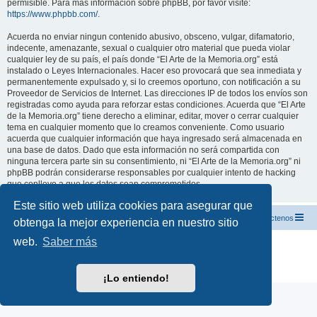
permisible. Para más información sobre phpBB, por favor visite:
https://www.phpbb.com/
.
Acuerda no enviar ningun contenido abusivo, obsceno, vulgar, difamatorio,
indecente, amenazante, sexual o cualquier otro material que pueda violar
cualquier ley de su país, el país donde “El Arte de la Memoria.org” está
instalado o Leyes Internacionales. Hacer eso provocará que sea inmediata y
permanentemente expulsado y, si lo creemos oportuno, con notificación a su
Proveedor de Servicios de Internet. Las direcciones IP de todos los envíos son
registradas como ayuda para reforzar estas condiciones. Acuerda que “El Arte
de la Memoria.org” tiene derecho a eliminar, editar, mover o cerrar cualquier
tema en cualquier momento que lo creamos conveniente. Como usuario
acuerda que cualquier información que haya ingresado será almacenada en
una base de datos. Dado que esta información no será compartida con
ninguna tercera parte sin su consentimiento, ni “El Arte de la Memoria.org” ni
phpBB podrán considerarse responsables por cualquier intento de hacking
que conlleve a que los datos sean comprometidos.
Este sitio web utiliza cookies para asegurar que
El Arte de la Memoria.org
Índice
Contáctenos
obtenga la mejor experiencia en nuestro sitio
web.
Saber más
Desarrollado por
phpBB
® Forum Software © phpBB Limited
Traducción al español por
phpBB España
Privacidad
|
Condiciones
¡Lo entiendo!