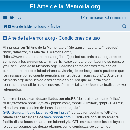
El Arte de la Memoria.org
FAQ
Registrarse
Identificarse
B
El Arte de la Memoria.org
Índice
u
El Arte de la Memoria.org - Condiciones de uso
s
c
Al ingresar en “El Arte de la Memoria.org” (de aquí en adelante “nosotros”,
“nos”, “nuestro”, “El Arte de la Memoria.org”,
a
“https://www.elartedelamemoria.org/foros”), usted acuerda estar legalmente
r
sometido a los siguientes términos. En caso contrario por favor no se registre
y/o use “El Arte de la Memoria.org”. Podemos cambiar estos términos en
cualquier momento e intentaríamos avisarle, sin embargo sería prudente que
los revisase por su cuenta periódicamente. Seguir registrado a “El Arte de la
Memoria.org” después de esos cambios significa que acuerda estar
legalmente sometido a esos nuevos términos tal como fueron actualizados y/o
reformados.
Nuestros foros están desarrollados por phpBB (de aquí en adelante “ellos”,
“sus”, “software phpBB”, “www.phpbb.com”, “phpBB Limited”, “phpBB Teams”)
el cual es una solución de foros liberada bajo la “
GNU General Public License v2 en Ingles
” (de aquí en adelante “GPL”) y
puede ser descargada de
www.phpbb.com
. El software phpBB solamente
facilita discusiones basadas en Internet y la GPL estrictamente los excluye de
lo que aprobamos y/o desaprobamos como conductas y/o contenido