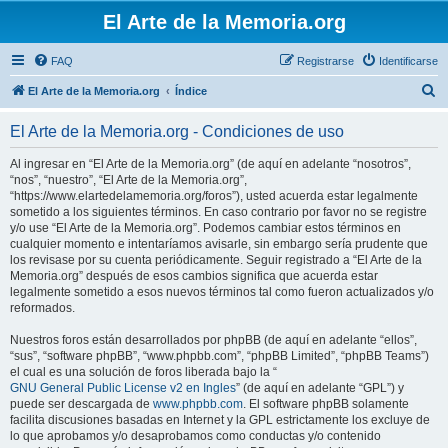
El Arte de la Memoria.org
FAQ
Registrarse
Identificarse
B
El Arte de la Memoria.org
Índice
u
El Arte de la Memoria.org - Condiciones de uso
s
c
Al ingresar en “El Arte de la Memoria.org” (de aquí en adelante “nosotros”,
“nos”, “nuestro”, “El Arte de la Memoria.org”,
a
“https://www.elartedelamemoria.org/foros”), usted acuerda estar legalmente
r
sometido a los siguientes términos. En caso contrario por favor no se registre
y/o use “El Arte de la Memoria.org”. Podemos cambiar estos términos en
cualquier momento e intentaríamos avisarle, sin embargo sería prudente que
los revisase por su cuenta periódicamente. Seguir registrado a “El Arte de la
Memoria.org” después de esos cambios significa que acuerda estar
legalmente sometido a esos nuevos términos tal como fueron actualizados y/o
reformados.
Nuestros foros están desarrollados por phpBB (de aquí en adelante “ellos”,
“sus”, “software phpBB”, “www.phpbb.com”, “phpBB Limited”, “phpBB Teams”)
el cual es una solución de foros liberada bajo la “
GNU General Public License v2 en Ingles
” (de aquí en adelante “GPL”) y
puede ser descargada de
www.phpbb.com
. El software phpBB solamente
facilita discusiones basadas en Internet y la GPL estrictamente los excluye de
lo que aprobamos y/o desaprobamos como conductas y/o contenido