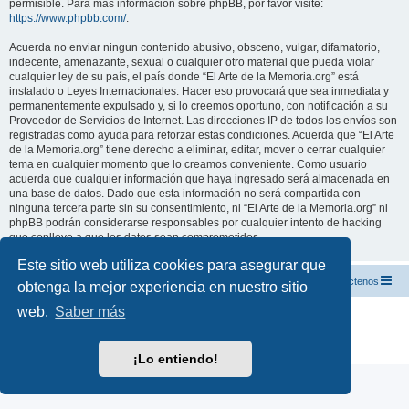
permisible. Para más información sobre phpBB, por favor visite:
https://www.phpbb.com/
.
Acuerda no enviar ningun contenido abusivo, obsceno, vulgar, difamatorio,
indecente, amenazante, sexual o cualquier otro material que pueda violar
cualquier ley de su país, el país donde “El Arte de la Memoria.org” está
instalado o Leyes Internacionales. Hacer eso provocará que sea inmediata y
permanentemente expulsado y, si lo creemos oportuno, con notificación a su
Proveedor de Servicios de Internet. Las direcciones IP de todos los envíos son
registradas como ayuda para reforzar estas condiciones. Acuerda que “El Arte
de la Memoria.org” tiene derecho a eliminar, editar, mover o cerrar cualquier
tema en cualquier momento que lo creamos conveniente. Como usuario
acuerda que cualquier información que haya ingresado será almacenada en
una base de datos. Dado que esta información no será compartida con
ninguna tercera parte sin su consentimiento, ni “El Arte de la Memoria.org” ni
phpBB podrán considerarse responsables por cualquier intento de hacking
que conlleve a que los datos sean comprometidos.
Este sitio web utiliza cookies para asegurar que
El Arte de la Memoria.org
Índice
Contáctenos
obtenga la mejor experiencia en nuestro sitio
web.
Saber más
Desarrollado por
phpBB
® Forum Software © phpBB Limited
Traducción al español por
phpBB España
Privacidad
|
Condiciones
¡Lo entiendo!