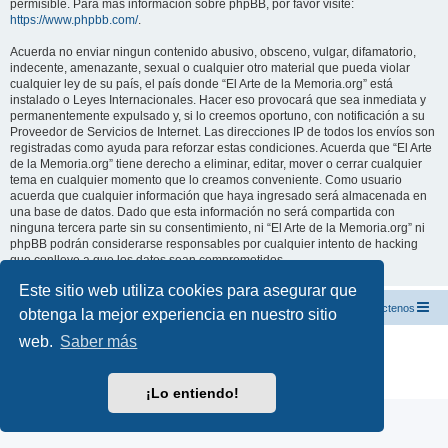
permisible. Para más información sobre phpBB, por favor visite:
https://www.phpbb.com/
.
Acuerda no enviar ningun contenido abusivo, obsceno, vulgar, difamatorio,
indecente, amenazante, sexual o cualquier otro material que pueda violar
cualquier ley de su país, el país donde “El Arte de la Memoria.org” está
instalado o Leyes Internacionales. Hacer eso provocará que sea inmediata y
permanentemente expulsado y, si lo creemos oportuno, con notificación a su
Proveedor de Servicios de Internet. Las direcciones IP de todos los envíos son
registradas como ayuda para reforzar estas condiciones. Acuerda que “El Arte
de la Memoria.org” tiene derecho a eliminar, editar, mover o cerrar cualquier
tema en cualquier momento que lo creamos conveniente. Como usuario
acuerda que cualquier información que haya ingresado será almacenada en
una base de datos. Dado que esta información no será compartida con
ninguna tercera parte sin su consentimiento, ni “El Arte de la Memoria.org” ni
phpBB podrán considerarse responsables por cualquier intento de hacking
que conlleve a que los datos sean comprometidos.
Este sitio web utiliza cookies para asegurar que
El Arte de la Memoria.org
Índice
Contáctenos
obtenga la mejor experiencia en nuestro sitio
web.
Saber más
Desarrollado por
phpBB
® Forum Software © phpBB Limited
Traducción al español por
phpBB España
Privacidad
|
Condiciones
¡Lo entiendo!