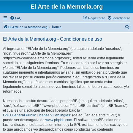
El Arte de la Memoria.org
FAQ
Registrarse
Identificarse
B
El Arte de la Memoria.org
Índice
u
El Arte de la Memoria.org - Condiciones de uso
s
c
Al ingresar en “El Arte de la Memoria.org” (de aquí en adelante “nosotros”,
“nos”, “nuestro”, “El Arte de la Memoria.org”,
a
“https://www.elartedelamemoria.org/foros”), usted acuerda estar legalmente
r
sometido a los siguientes términos. En caso contrario por favor no se registre
y/o use “El Arte de la Memoria.org”. Podemos cambiar estos términos en
cualquier momento e intentaríamos avisarle, sin embargo sería prudente que
los revisase por su cuenta periódicamente. Seguir registrado a “El Arte de la
Memoria.org” después de esos cambios significa que acuerda estar
legalmente sometido a esos nuevos términos tal como fueron actualizados y/o
reformados.
Nuestros foros están desarrollados por phpBB (de aquí en adelante “ellos”,
“sus”, “software phpBB”, “www.phpbb.com”, “phpBB Limited”, “phpBB Teams”)
el cual es una solución de foros liberada bajo la “
GNU General Public License v2 en Ingles
” (de aquí en adelante “GPL”) y
puede ser descargada de
www.phpbb.com
. El software phpBB solamente
facilita discusiones basadas en Internet y la GPL estrictamente los excluye de
lo que aprobamos y/o desaprobamos como conductas y/o contenido