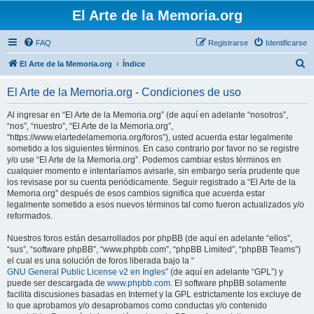
El Arte de la Memoria.org
FAQ
Registrarse
Identificarse
B
El Arte de la Memoria.org
Índice
u
El Arte de la Memoria.org - Condiciones de uso
s
c
Al ingresar en “El Arte de la Memoria.org” (de aquí en adelante “nosotros”,
“nos”, “nuestro”, “El Arte de la Memoria.org”,
a
“https://www.elartedelamemoria.org/foros”), usted acuerda estar legalmente
r
sometido a los siguientes términos. En caso contrario por favor no se registre
y/o use “El Arte de la Memoria.org”. Podemos cambiar estos términos en
cualquier momento e intentaríamos avisarle, sin embargo sería prudente que
los revisase por su cuenta periódicamente. Seguir registrado a “El Arte de la
Memoria.org” después de esos cambios significa que acuerda estar
legalmente sometido a esos nuevos términos tal como fueron actualizados y/o
reformados.
Nuestros foros están desarrollados por phpBB (de aquí en adelante “ellos”,
“sus”, “software phpBB”, “www.phpbb.com”, “phpBB Limited”, “phpBB Teams”)
el cual es una solución de foros liberada bajo la “
GNU General Public License v2 en Ingles
” (de aquí en adelante “GPL”) y
puede ser descargada de
www.phpbb.com
. El software phpBB solamente
facilita discusiones basadas en Internet y la GPL estrictamente los excluye de
lo que aprobamos y/o desaprobamos como conductas y/o contenido