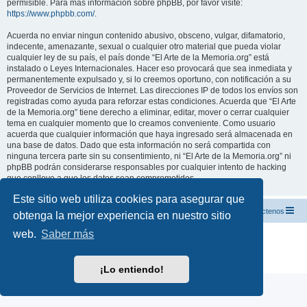
permisible. Para más información sobre phpBB, por favor visite:
https://www.phpbb.com/
.
Acuerda no enviar ningun contenido abusivo, obsceno, vulgar, difamatorio,
indecente, amenazante, sexual o cualquier otro material que pueda violar
cualquier ley de su país, el país donde “El Arte de la Memoria.org” está
instalado o Leyes Internacionales. Hacer eso provocará que sea inmediata y
permanentemente expulsado y, si lo creemos oportuno, con notificación a su
Proveedor de Servicios de Internet. Las direcciones IP de todos los envíos son
registradas como ayuda para reforzar estas condiciones. Acuerda que “El Arte
de la Memoria.org” tiene derecho a eliminar, editar, mover o cerrar cualquier
tema en cualquier momento que lo creamos conveniente. Como usuario
acuerda que cualquier información que haya ingresado será almacenada en
una base de datos. Dado que esta información no será compartida con
ninguna tercera parte sin su consentimiento, ni “El Arte de la Memoria.org” ni
phpBB podrán considerarse responsables por cualquier intento de hacking
que conlleve a que los datos sean comprometidos.
Este sitio web utiliza cookies para asegurar que
El Arte de la Memoria.org
Índice
Contáctenos
obtenga la mejor experiencia en nuestro sitio
web.
Saber más
Desarrollado por
phpBB
® Forum Software © phpBB Limited
Traducción al español por
phpBB España
Privacidad
|
Condiciones
¡Lo entiendo!