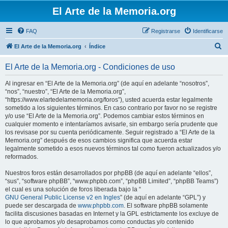
El Arte de la Memoria.org
FAQ
Registrarse
Identificarse
B
El Arte de la Memoria.org
Índice
u
El Arte de la Memoria.org - Condiciones de uso
s
c
Al ingresar en “El Arte de la Memoria.org” (de aquí en adelante “nosotros”,
“nos”, “nuestro”, “El Arte de la Memoria.org”,
a
“https://www.elartedelamemoria.org/foros”), usted acuerda estar legalmente
r
sometido a los siguientes términos. En caso contrario por favor no se registre
y/o use “El Arte de la Memoria.org”. Podemos cambiar estos términos en
cualquier momento e intentaríamos avisarle, sin embargo sería prudente que
los revisase por su cuenta periódicamente. Seguir registrado a “El Arte de la
Memoria.org” después de esos cambios significa que acuerda estar
legalmente sometido a esos nuevos términos tal como fueron actualizados y/o
reformados.
Nuestros foros están desarrollados por phpBB (de aquí en adelante “ellos”,
“sus”, “software phpBB”, “www.phpbb.com”, “phpBB Limited”, “phpBB Teams”)
el cual es una solución de foros liberada bajo la “
GNU General Public License v2 en Ingles
” (de aquí en adelante “GPL”) y
puede ser descargada de
www.phpbb.com
. El software phpBB solamente
facilita discusiones basadas en Internet y la GPL estrictamente los excluye de
lo que aprobamos y/o desaprobamos como conductas y/o contenido