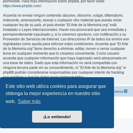
permisible. Para más información sobre phpBB, por favor visite:
https://www.phpbb.com/
.
Acuerda no enviar ningun contenido abusivo, obsceno, vulgar, difamatorio,
indecente, amenazante, sexual o cualquier otro material que pueda violar
cualquier ley de su país, el país donde “El Arte de la Memoria.org” está
instalado o Leyes Internacionales. Hacer eso provocará que sea inmediata y
permanentemente expulsado y, si lo creemos oportuno, con notificación a su
Proveedor de Servicios de Internet. Las direcciones IP de todos los envíos son
registradas como ayuda para reforzar estas condiciones. Acuerda que “El Arte
de la Memoria.org” tiene derecho a eliminar, editar, mover o cerrar cualquier
tema en cualquier momento que lo creamos conveniente. Como usuario
acuerda que cualquier información que haya ingresado será almacenada en
una base de datos. Dado que esta información no será compartida con
ninguna tercera parte sin su consentimiento, ni “El Arte de la Memoria.org” ni
phpBB podrán considerarse responsables por cualquier intento de hacking
que conlleve a que los datos sean comprometidos.
Este sitio web utiliza cookies para asegurar que
El Arte de la Memoria.org
Índice
Contáctenos
obtenga la mejor experiencia en nuestro sitio
web.
Saber más
Desarrollado por
phpBB
® Forum Software © phpBB Limited
Traducción al español por
phpBB España
Privacidad
|
Condiciones
¡Lo entiendo!