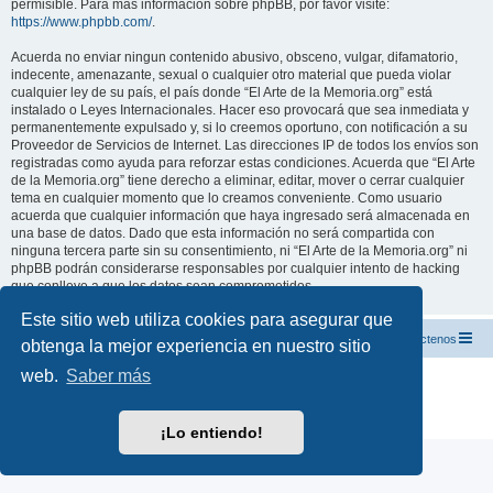
permisible. Para más información sobre phpBB, por favor visite:
https://www.phpbb.com/
.
Acuerda no enviar ningun contenido abusivo, obsceno, vulgar, difamatorio,
indecente, amenazante, sexual o cualquier otro material que pueda violar
cualquier ley de su país, el país donde “El Arte de la Memoria.org” está
instalado o Leyes Internacionales. Hacer eso provocará que sea inmediata y
permanentemente expulsado y, si lo creemos oportuno, con notificación a su
Proveedor de Servicios de Internet. Las direcciones IP de todos los envíos son
registradas como ayuda para reforzar estas condiciones. Acuerda que “El Arte
de la Memoria.org” tiene derecho a eliminar, editar, mover o cerrar cualquier
tema en cualquier momento que lo creamos conveniente. Como usuario
acuerda que cualquier información que haya ingresado será almacenada en
una base de datos. Dado que esta información no será compartida con
ninguna tercera parte sin su consentimiento, ni “El Arte de la Memoria.org” ni
phpBB podrán considerarse responsables por cualquier intento de hacking
que conlleve a que los datos sean comprometidos.
Este sitio web utiliza cookies para asegurar que
El Arte de la Memoria.org
Índice
Contáctenos
obtenga la mejor experiencia en nuestro sitio
web.
Saber más
Desarrollado por
phpBB
® Forum Software © phpBB Limited
Traducción al español por
phpBB España
Privacidad
|
Condiciones
¡Lo entiendo!