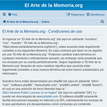
El Arte de la Memoria.org
FAQ
Registrarse
Identificarse
B
El Arte de la Memoria.org
Índice
u
El Arte de la Memoria.org - Condiciones de uso
s
c
Al ingresar en “El Arte de la Memoria.org” (de aquí en adelante “nosotros”,
“nos”, “nuestro”, “El Arte de la Memoria.org”,
a
“https://www.elartedelamemoria.org/foros”), usted acuerda estar legalmente
r
sometido a los siguientes términos. En caso contrario por favor no se registre
y/o use “El Arte de la Memoria.org”. Podemos cambiar estos términos en
cualquier momento e intentaríamos avisarle, sin embargo sería prudente que
los revisase por su cuenta periódicamente. Seguir registrado a “El Arte de la
Memoria.org” después de esos cambios significa que acuerda estar
legalmente sometido a esos nuevos términos tal como fueron actualizados y/o
reformados.
Nuestros foros están desarrollados por phpBB (de aquí en adelante “ellos”,
“sus”, “software phpBB”, “www.phpbb.com”, “phpBB Limited”, “phpBB Teams”)
el cual es una solución de foros liberada bajo la “
GNU General Public License v2 en Ingles
” (de aquí en adelante “GPL”) y
puede ser descargada de
www.phpbb.com
. El software phpBB solamente
facilita discusiones basadas en Internet y la GPL estrictamente los excluye de
lo que aprobamos y/o desaprobamos como conductas y/o contenido