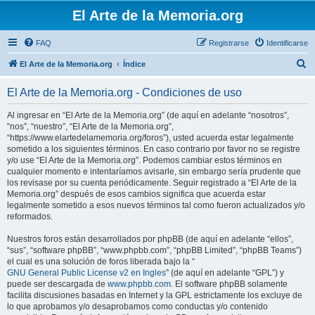
El Arte de la Memoria.org
FAQ
Registrarse
Identificarse
B
El Arte de la Memoria.org
Índice
u
El Arte de la Memoria.org - Condiciones de uso
s
c
Al ingresar en “El Arte de la Memoria.org” (de aquí en adelante “nosotros”,
“nos”, “nuestro”, “El Arte de la Memoria.org”,
a
“https://www.elartedelamemoria.org/foros”), usted acuerda estar legalmente
r
sometido a los siguientes términos. En caso contrario por favor no se registre
y/o use “El Arte de la Memoria.org”. Podemos cambiar estos términos en
cualquier momento e intentaríamos avisarle, sin embargo sería prudente que
los revisase por su cuenta periódicamente. Seguir registrado a “El Arte de la
Memoria.org” después de esos cambios significa que acuerda estar
legalmente sometido a esos nuevos términos tal como fueron actualizados y/o
reformados.
Nuestros foros están desarrollados por phpBB (de aquí en adelante “ellos”,
“sus”, “software phpBB”, “www.phpbb.com”, “phpBB Limited”, “phpBB Teams”)
el cual es una solución de foros liberada bajo la “
GNU General Public License v2 en Ingles
” (de aquí en adelante “GPL”) y
puede ser descargada de
www.phpbb.com
. El software phpBB solamente
facilita discusiones basadas en Internet y la GPL estrictamente los excluye de
lo que aprobamos y/o desaprobamos como conductas y/o contenido