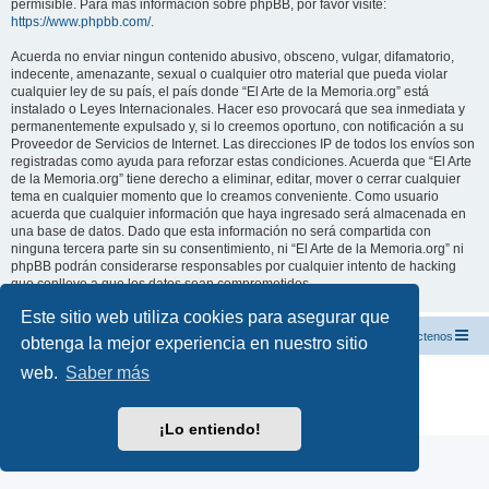
permisible. Para más información sobre phpBB, por favor visite:
https://www.phpbb.com/
.
Acuerda no enviar ningun contenido abusivo, obsceno, vulgar, difamatorio,
indecente, amenazante, sexual o cualquier otro material que pueda violar
cualquier ley de su país, el país donde “El Arte de la Memoria.org” está
instalado o Leyes Internacionales. Hacer eso provocará que sea inmediata y
permanentemente expulsado y, si lo creemos oportuno, con notificación a su
Proveedor de Servicios de Internet. Las direcciones IP de todos los envíos son
registradas como ayuda para reforzar estas condiciones. Acuerda que “El Arte
de la Memoria.org” tiene derecho a eliminar, editar, mover o cerrar cualquier
tema en cualquier momento que lo creamos conveniente. Como usuario
acuerda que cualquier información que haya ingresado será almacenada en
una base de datos. Dado que esta información no será compartida con
ninguna tercera parte sin su consentimiento, ni “El Arte de la Memoria.org” ni
phpBB podrán considerarse responsables por cualquier intento de hacking
que conlleve a que los datos sean comprometidos.
Este sitio web utiliza cookies para asegurar que
El Arte de la Memoria.org
Índice
Contáctenos
obtenga la mejor experiencia en nuestro sitio
web.
Saber más
Desarrollado por
phpBB
® Forum Software © phpBB Limited
Traducción al español por
phpBB España
Privacidad
|
Condiciones
¡Lo entiendo!