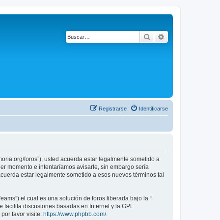
Buscar
Búsqueda avanza
Registrarse
Identificarse
emoria.org/foros”), usted acuerda estar legalmente sometido a
uier momento e intentaríamos avisarle, sin embargo sería
 acuerda estar legalmente sometido a esos nuevos términos tal
ams”) el cual es una solución de foros liberada bajo la “
 facilita discusiones basadas en Internet y la GPL
or favor visite:
https://www.phpbb.com/
.