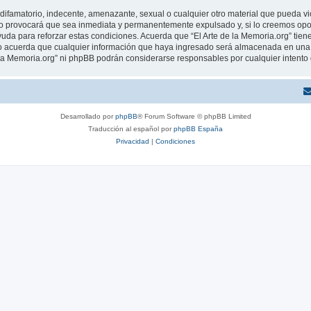
ifamatorio, indecente, amenazante, sexual o cualquier otro material que pueda viola
o provocará que sea inmediata y permanentemente expulsado y, si lo creemos oport
uda para reforzar estas condiciones. Acuerda que “El Arte de la Memoria.org” tiene
 acuerda que cualquier información que haya ingresado será almacenada en una 
de la Memoria.org” ni phpBB podrán considerarse responsables por cualquier intent
Desarrollado por
phpBB
® Forum Software © phpBB Limited
Traducción al español por
phpBB España
Privacidad
|
Condiciones