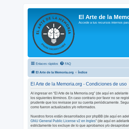
El Arte de la Memo
Accede a tus recursos internos par
Enlaces rápidos
FAQ
El Arte de la Memoria.org
Índice
El Arte de la Memoria.org - Condiciones de uso
Al ingresar en “El Arte de la Memoria.org” (de aquí en adelante
los siguientes términos. En caso contrario por favor no se reg
prudente que los revisase por su cuenta periódicamente. Segui
como fueron actualizados y/o reformados.
Nuestros foros están desarrollados por phpBB (de aquí en adela
GNU General Public License v2 en Ingles
” (de aquí en adelan
estrictamente los excluye de lo que aprobamos y/o desaprobam