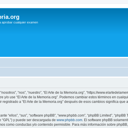
ria.org
a aprobar cualquier examen
 “nosotros”, “nos”, “nuestro”, “El Arte de la Memoria.org”, “https://www.elartedelam
istre y/o use “El Arte de la Memoria.org”. Podemos cambiar estos términos en cualq
r registrado a “El Arte de la Memoria.org” después de esos cambios significa que
nte “ellos”, “sus”, “software phpBB”, “www.phpbb.com”, “phpBB Limited”, “phpBB Te
te “GPL”) y puede ser descargada de
www.phpbb.com
. El software phpBB solamente
os como conductas y/o contenido permisible. Para más información sobre phpBB, p