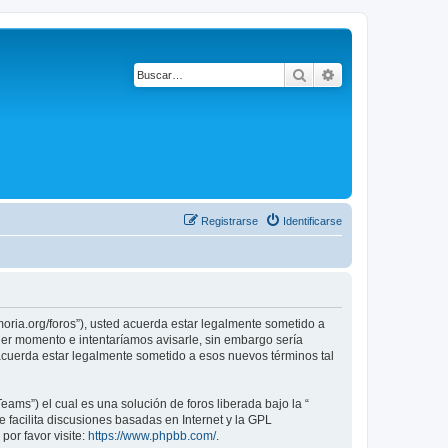
Buscar
Búsqueda avanza
Registrarse
Identificarse
emoria.org/foros”), usted acuerda estar legalmente sometido a
uier momento e intentaríamos avisarle, sin embargo sería
 acuerda estar legalmente sometido a esos nuevos términos tal
ams”) el cual es una solución de foros liberada bajo la “
 facilita discusiones basadas en Internet y la GPL
or favor visite:
https://www.phpbb.com/
.