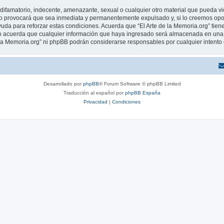
ifamatorio, indecente, amenazante, sexual o cualquier otro material que pueda viola
o provocará que sea inmediata y permanentemente expulsado y, si lo creemos oport
uda para reforzar estas condiciones. Acuerda que “El Arte de la Memoria.org” tiene
 acuerda que cualquier información que haya ingresado será almacenada en una 
de la Memoria.org” ni phpBB podrán considerarse responsables por cualquier intent
Desarrollado por
phpBB
® Forum Software © phpBB Limited
Traducción al español por
phpBB España
Privacidad
|
Condiciones