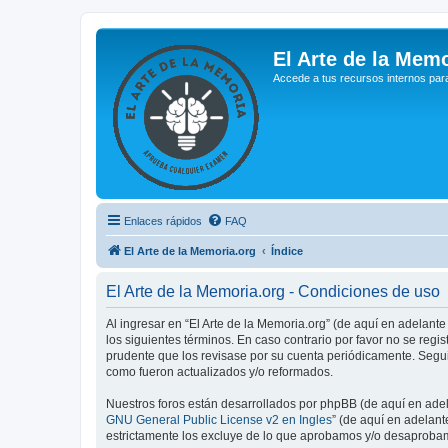
El Arte de la Memo
Accede a tus recursos internos par
Enlaces rápidos
FAQ
El Arte de la Memoria.org
Índice
El Arte de la Memoria.org - Condiciones de uso
Al ingresar en “El Arte de la Memoria.org” (de aquí en adelante
los siguientes términos. En caso contrario por favor no se reg
prudente que los revisase por su cuenta periódicamente. Segui
como fueron actualizados y/o reformados.
Nuestros foros están desarrollados por phpBB (de aquí en adela
GNU General Public License v2 en Ingles
” (de aquí en adelan
estrictamente los excluye de lo que aprobamos y/o desaprobam