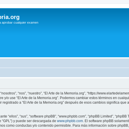
ria.org
a aprobar cualquier examen
 “nosotros”, “nos”, “nuestro”, “El Arte de la Memoria.org”, “https://www.elartedelam
istre y/o use “El Arte de la Memoria.org”. Podemos cambiar estos términos en cualq
r registrado a “El Arte de la Memoria.org” después de esos cambios significa que
nte “ellos”, “sus”, “software phpBB”, “www.phpbb.com”, “phpBB Limited”, “phpBB Te
te “GPL”) y puede ser descargada de
www.phpbb.com
. El software phpBB solamente
os como conductas y/o contenido permisible. Para más información sobre phpBB, p