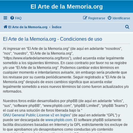
El Arte de la Memoria.org
FAQ
Registrarse
Identificarse
B
El Arte de la Memoria.org
Índice
u
El Arte de la Memoria.org - Condiciones de uso
s
c
Al ingresar en “El Arte de la Memoria.org” (de aquí en adelante “nosotros”,
“nos”, “nuestro”, “El Arte de la Memoria.org”,
a
“https://www.elartedelamemoria.org/foros”), usted acuerda estar legalmente
r
sometido a los siguientes términos. En caso contrario por favor no se registre
y/o use “El Arte de la Memoria.org”. Podemos cambiar estos términos en
cualquier momento e intentaríamos avisarle, sin embargo sería prudente que
los revisase por su cuenta periódicamente. Seguir registrado a “El Arte de la
Memoria.org” después de esos cambios significa que acuerda estar
legalmente sometido a esos nuevos términos tal como fueron actualizados y/o
reformados.
Nuestros foros están desarrollados por phpBB (de aquí en adelante “ellos”,
“sus”, “software phpBB”, “www.phpbb.com”, “phpBB Limited”, “phpBB Teams”)
el cual es una solución de foros liberada bajo la “
GNU General Public License v2 en Ingles
” (de aquí en adelante “GPL”) y
puede ser descargada de
www.phpbb.com
. El software phpBB solamente
facilita discusiones basadas en Internet y la GPL estrictamente los excluye de
lo que aprobamos y/o desaprobamos como conductas y/o contenido