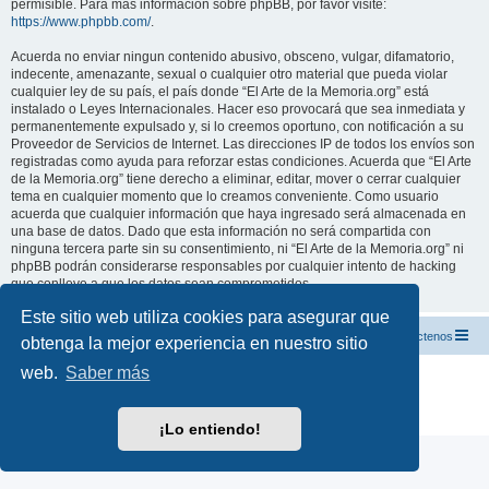
permisible. Para más información sobre phpBB, por favor visite:
https://www.phpbb.com/
.
Acuerda no enviar ningun contenido abusivo, obsceno, vulgar, difamatorio,
indecente, amenazante, sexual o cualquier otro material que pueda violar
cualquier ley de su país, el país donde “El Arte de la Memoria.org” está
instalado o Leyes Internacionales. Hacer eso provocará que sea inmediata y
permanentemente expulsado y, si lo creemos oportuno, con notificación a su
Proveedor de Servicios de Internet. Las direcciones IP de todos los envíos son
registradas como ayuda para reforzar estas condiciones. Acuerda que “El Arte
de la Memoria.org” tiene derecho a eliminar, editar, mover o cerrar cualquier
tema en cualquier momento que lo creamos conveniente. Como usuario
acuerda que cualquier información que haya ingresado será almacenada en
una base de datos. Dado que esta información no será compartida con
ninguna tercera parte sin su consentimiento, ni “El Arte de la Memoria.org” ni
phpBB podrán considerarse responsables por cualquier intento de hacking
que conlleve a que los datos sean comprometidos.
Este sitio web utiliza cookies para asegurar que
El Arte de la Memoria.org
Índice
Contáctenos
obtenga la mejor experiencia en nuestro sitio
web.
Saber más
Desarrollado por
phpBB
® Forum Software © phpBB Limited
Traducción al español por
phpBB España
Privacidad
|
Condiciones
¡Lo entiendo!