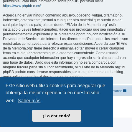
permisible. Para más información sobre phpBB, por favor visite:
https://www.phpbb.com/
.
Acuerda no enviar ningun contenido abusivo, obsceno, vulgar, difamatorio,
indecente, amenazante, sexual o cualquier otro material que pueda violar
cualquier ley de su país, el país donde “El Arte de la Memoria.org” está
instalado o Leyes Internacionales. Hacer eso provocará que sea inmediata y
permanentemente expulsado y, si lo creemos oportuno, con notificación a su
Proveedor de Servicios de Internet. Las direcciones IP de todos los envíos son
registradas como ayuda para reforzar estas condiciones. Acuerda que “El Arte
de la Memoria.org” tiene derecho a eliminar, editar, mover o cerrar cualquier
tema en cualquier momento que lo creamos conveniente. Como usuario
acuerda que cualquier información que haya ingresado será almacenada en
una base de datos. Dado que esta información no será compartida con
ninguna tercera parte sin su consentimiento, ni “El Arte de la Memoria.org” ni
phpBB podrán considerarse responsables por cualquier intento de hacking
que conlleve a que los datos sean comprometidos.
Este sitio web utiliza cookies para asegurar que
El Arte de la Memoria.org
Índice
Contáctenos
obtenga la mejor experiencia en nuestro sitio
web.
Saber más
Desarrollado por
phpBB
® Forum Software © phpBB Limited
Traducción al español por
phpBB España
Privacidad
|
Condiciones
¡Lo entiendo!