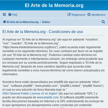
El Arte de la Memoria.org
FAQ
Registrarse
Identificarse
B
El Arte de la Memoria.org
Índice
u
El Arte de la Memoria.org - Condiciones de uso
s
c
Al ingresar en “El Arte de la Memoria.org” (de aquí en adelante “nosotros”,
“nos”, “nuestro”, “El Arte de la Memoria.org”,
a
“https://www.elartedelamemoria.org/foros”), usted acuerda estar legalmente
r
sometido a los siguientes términos. En caso contrario por favor no se registre
y/o use “El Arte de la Memoria.org”. Podemos cambiar estos términos en
cualquier momento e intentaríamos avisarle, sin embargo sería prudente que
los revisase por su cuenta periódicamente. Seguir registrado a “El Arte de la
Memoria.org” después de esos cambios significa que acuerda estar
legalmente sometido a esos nuevos términos tal como fueron actualizados y/o
reformados.
Nuestros foros están desarrollados por phpBB (de aquí en adelante “ellos”,
“sus”, “software phpBB”, “www.phpbb.com”, “phpBB Limited”, “phpBB Teams”)
el cual es una solución de foros liberada bajo la “
GNU General Public License v2 en Ingles
” (de aquí en adelante “GPL”) y
puede ser descargada de
www.phpbb.com
. El software phpBB solamente
facilita discusiones basadas en Internet y la GPL estrictamente los excluye de
lo que aprobamos y/o desaprobamos como conductas y/o contenido