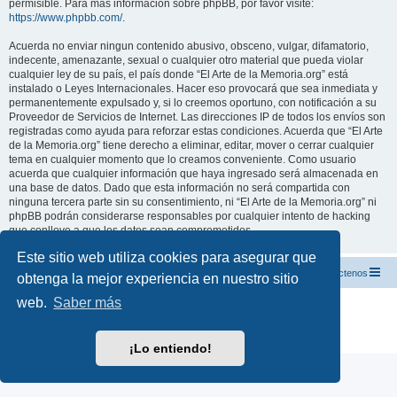
permisible. Para más información sobre phpBB, por favor visite:
https://www.phpbb.com/
.
Acuerda no enviar ningun contenido abusivo, obsceno, vulgar, difamatorio,
indecente, amenazante, sexual o cualquier otro material que pueda violar
cualquier ley de su país, el país donde “El Arte de la Memoria.org” está
instalado o Leyes Internacionales. Hacer eso provocará que sea inmediata y
permanentemente expulsado y, si lo creemos oportuno, con notificación a su
Proveedor de Servicios de Internet. Las direcciones IP de todos los envíos son
registradas como ayuda para reforzar estas condiciones. Acuerda que “El Arte
de la Memoria.org” tiene derecho a eliminar, editar, mover o cerrar cualquier
tema en cualquier momento que lo creamos conveniente. Como usuario
acuerda que cualquier información que haya ingresado será almacenada en
una base de datos. Dado que esta información no será compartida con
ninguna tercera parte sin su consentimiento, ni “El Arte de la Memoria.org” ni
phpBB podrán considerarse responsables por cualquier intento de hacking
que conlleve a que los datos sean comprometidos.
Este sitio web utiliza cookies para asegurar que
El Arte de la Memoria.org
Índice
Contáctenos
obtenga la mejor experiencia en nuestro sitio
web.
Saber más
Desarrollado por
phpBB
® Forum Software © phpBB Limited
Traducción al español por
phpBB España
Privacidad
|
Condiciones
¡Lo entiendo!