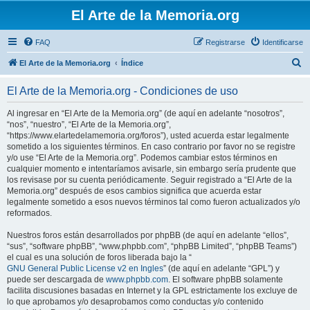
El Arte de la Memoria.org
FAQ
Registrarse
Identificarse
B
El Arte de la Memoria.org
Índice
u
El Arte de la Memoria.org - Condiciones de uso
s
c
Al ingresar en “El Arte de la Memoria.org” (de aquí en adelante “nosotros”,
“nos”, “nuestro”, “El Arte de la Memoria.org”,
a
“https://www.elartedelamemoria.org/foros”), usted acuerda estar legalmente
r
sometido a los siguientes términos. En caso contrario por favor no se registre
y/o use “El Arte de la Memoria.org”. Podemos cambiar estos términos en
cualquier momento e intentaríamos avisarle, sin embargo sería prudente que
los revisase por su cuenta periódicamente. Seguir registrado a “El Arte de la
Memoria.org” después de esos cambios significa que acuerda estar
legalmente sometido a esos nuevos términos tal como fueron actualizados y/o
reformados.
Nuestros foros están desarrollados por phpBB (de aquí en adelante “ellos”,
“sus”, “software phpBB”, “www.phpbb.com”, “phpBB Limited”, “phpBB Teams”)
el cual es una solución de foros liberada bajo la “
GNU General Public License v2 en Ingles
” (de aquí en adelante “GPL”) y
puede ser descargada de
www.phpbb.com
. El software phpBB solamente
facilita discusiones basadas en Internet y la GPL estrictamente los excluye de
lo que aprobamos y/o desaprobamos como conductas y/o contenido