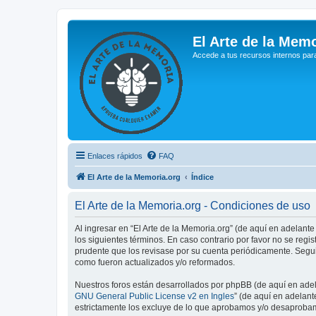
El Arte de la Memo
Accede a tus recursos internos par
Enlaces rápidos
FAQ
El Arte de la Memoria.org
Índice
El Arte de la Memoria.org - Condiciones de uso
Al ingresar en “El Arte de la Memoria.org” (de aquí en adelante
los siguientes términos. En caso contrario por favor no se reg
prudente que los revisase por su cuenta periódicamente. Segui
como fueron actualizados y/o reformados.
Nuestros foros están desarrollados por phpBB (de aquí en adela
GNU General Public License v2 en Ingles
” (de aquí en adelan
estrictamente los excluye de lo que aprobamos y/o desaprobam