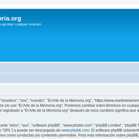
ria.org
a aprobar cualquier examen
 “nosotros”, “nos”, “nuestro”, “El Arte de la Memoria.org”, “https://www.elartedelam
istre y/o use “El Arte de la Memoria.org”. Podemos cambiar estos términos en cualq
r registrado a “El Arte de la Memoria.org” después de esos cambios significa que
nte “ellos”, “sus”, “software phpBB”, “www.phpbb.com”, “phpBB Limited”, “phpBB Te
te “GPL”) y puede ser descargada de
www.phpbb.com
. El software phpBB solamente
os como conductas y/o contenido permisible. Para más información sobre phpBB, p