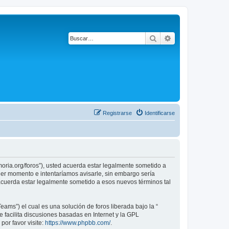
Buscar
Búsqueda avanza
Registrarse
Identificarse
emoria.org/foros”), usted acuerda estar legalmente sometido a
uier momento e intentaríamos avisarle, sin embargo sería
 acuerda estar legalmente sometido a esos nuevos términos tal
ams”) el cual es una solución de foros liberada bajo la “
 facilita discusiones basadas en Internet y la GPL
or favor visite:
https://www.phpbb.com/
.