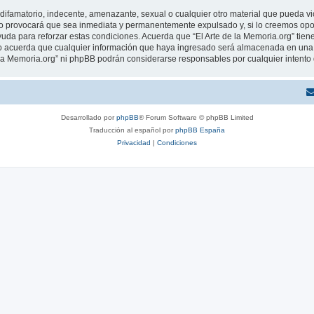
ifamatorio, indecente, amenazante, sexual o cualquier otro material que pueda viola
o provocará que sea inmediata y permanentemente expulsado y, si lo creemos oport
uda para reforzar estas condiciones. Acuerda que “El Arte de la Memoria.org” tiene
 acuerda que cualquier información que haya ingresado será almacenada en una 
de la Memoria.org” ni phpBB podrán considerarse responsables por cualquier intent
Desarrollado por
phpBB
® Forum Software © phpBB Limited
Traducción al español por
phpBB España
Privacidad
|
Condiciones