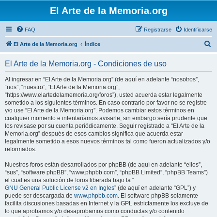
El Arte de la Memoria.org
FAQ
Registrarse
Identificarse
B
El Arte de la Memoria.org
Índice
u
El Arte de la Memoria.org - Condiciones de uso
s
c
Al ingresar en “El Arte de la Memoria.org” (de aquí en adelante “nosotros”,
“nos”, “nuestro”, “El Arte de la Memoria.org”,
a
“https://www.elartedelamemoria.org/foros”), usted acuerda estar legalmente
r
sometido a los siguientes términos. En caso contrario por favor no se registre
y/o use “El Arte de la Memoria.org”. Podemos cambiar estos términos en
cualquier momento e intentaríamos avisarle, sin embargo sería prudente que
los revisase por su cuenta periódicamente. Seguir registrado a “El Arte de la
Memoria.org” después de esos cambios significa que acuerda estar
legalmente sometido a esos nuevos términos tal como fueron actualizados y/o
reformados.
Nuestros foros están desarrollados por phpBB (de aquí en adelante “ellos”,
“sus”, “software phpBB”, “www.phpbb.com”, “phpBB Limited”, “phpBB Teams”)
el cual es una solución de foros liberada bajo la “
GNU General Public License v2 en Ingles
” (de aquí en adelante “GPL”) y
puede ser descargada de
www.phpbb.com
. El software phpBB solamente
facilita discusiones basadas en Internet y la GPL estrictamente los excluye de
lo que aprobamos y/o desaprobamos como conductas y/o contenido