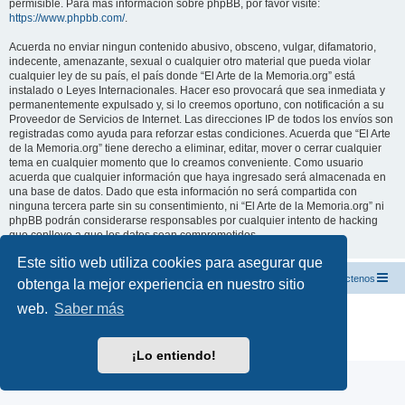
permisible. Para más información sobre phpBB, por favor visite:
https://www.phpbb.com/
.
Acuerda no enviar ningun contenido abusivo, obsceno, vulgar, difamatorio,
indecente, amenazante, sexual o cualquier otro material que pueda violar
cualquier ley de su país, el país donde “El Arte de la Memoria.org” está
instalado o Leyes Internacionales. Hacer eso provocará que sea inmediata y
permanentemente expulsado y, si lo creemos oportuno, con notificación a su
Proveedor de Servicios de Internet. Las direcciones IP de todos los envíos son
registradas como ayuda para reforzar estas condiciones. Acuerda que “El Arte
de la Memoria.org” tiene derecho a eliminar, editar, mover o cerrar cualquier
tema en cualquier momento que lo creamos conveniente. Como usuario
acuerda que cualquier información que haya ingresado será almacenada en
una base de datos. Dado que esta información no será compartida con
ninguna tercera parte sin su consentimiento, ni “El Arte de la Memoria.org” ni
phpBB podrán considerarse responsables por cualquier intento de hacking
que conlleve a que los datos sean comprometidos.
Este sitio web utiliza cookies para asegurar que
El Arte de la Memoria.org
Índice
Contáctenos
obtenga la mejor experiencia en nuestro sitio
web.
Saber más
Desarrollado por
phpBB
® Forum Software © phpBB Limited
Traducción al español por
phpBB España
Privacidad
|
Condiciones
¡Lo entiendo!